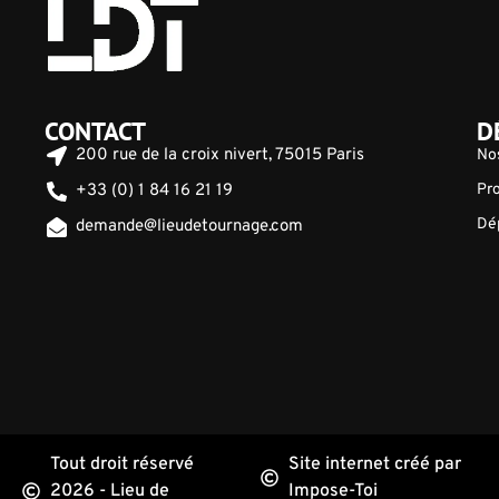
CONTACT
D
200 rue de la croix nivert, 75015 Paris
No
+33 (0) 1 84 16 21 19
Pro
Dép
demande@lieudetournage.com
Tout droit réservé
Site internet créé par
2026 - Lieu de
Impose-Toi